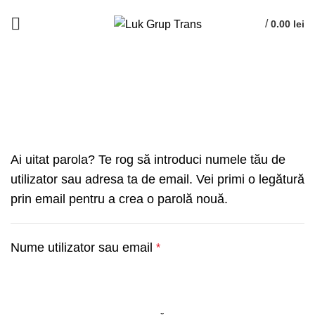
+40745939864
/
+40760315587
/
0.00
lei
My Account
HOME
MY ACCOUNT
Ai uitat parola? Te rog să introduci numele tău de
utilizator sau adresa ta de email. Vei primi o legătură
prin email pentru a crea o parolă nouă.
Obligatoriu
Nume utilizator sau email
*