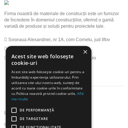
Firma noastră de materiale de construcții este un furnizor
de încredere în domeniul construcțiilor, oferind o gamă
variată de produse și soluții pentru proiectele tale.
Soseaua Alexandriei, nr 1A, com Cornetu, jud Ilfov
Telefon: (+40) 0745 939 864
×
Acest site web folosește
Email: office@materialeconstructiionline.ro
cookie-uri
Acest site web folosește cookie-uri pentru a
îmbunătăți experiența utilizatorului. Prin
utilizarea site-ului nostru web, sunteți de
acord cu toate cookie-urile în conformitate
cu Politica noastră privind cookie-urile.
Află
mai multe
DE PERFORMANȚĂ
Link-uri utile
DE TARGETARE
Contact
DE FUNCŢIONALITATE